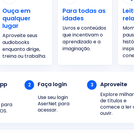
Ouça em
Para todas as
Lei
qualquer
idades
rel
lugar
Livros e conteúdos
Mom
que incentivam o
pau
Aproveite seus
aprendizado e a
hist
audiobooks
imaginação.
insp
enquanto dirige,
con
treina ou trabalha.
app
Faça login
Aproveite
2
3
Explore milha
Use seu login
de títulos e
AserNet para
 para
comece a ler 
acessar.
iOS.
ouvir.