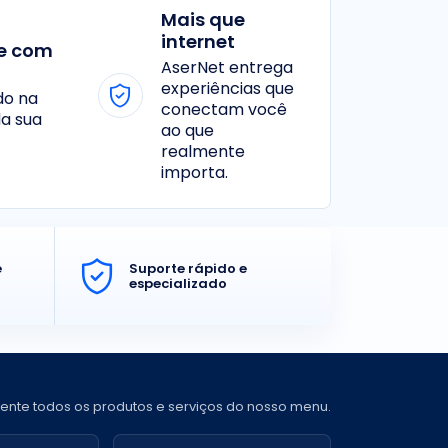
Mais que
internet
e com
AserNet entrega
experiências que
do na
conectam você
a sua
ao que
realmente
importa.
e
Suporte rápido e
especializado
ente todos os produtos e serviços do nosso menu.