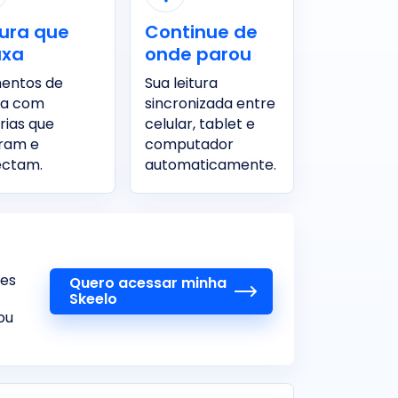
tura que
Continue de
axa
onde parou
entos de
Sua leitura
sa com
sincronizada entre
órias que
celular, tablet e
iram e
computador
ectam.
automaticamente.
res
Quero acessar minha
Skeelo
ou