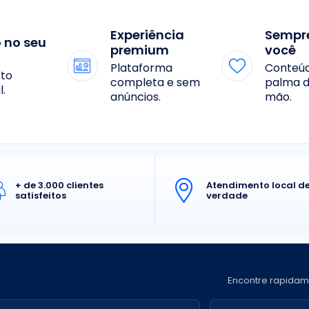
Experiência
Sempr
o no seu
premium
você
Plataforma
Conteú
to
completa e sem
palma d
l.
anúncios.
mão.
+ de 3.000 clientes
Atendimento local d
satisfeitos
verdade
Encontre rapidam