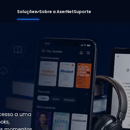
Soluções
Sobre a AserNet
Suporte
acesso a uma
oks,
 os momentos